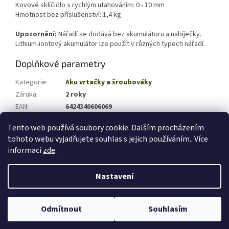
Kovové sklíčidlo s rychlým utahováním: 0 - 10 mm
Hmotnost bez příslušenství: 1,4 kg
Upozornění:
Nářadí se dodává bez akumulátoru a nabíječky.
Lithium-iontový akumulátor lze použít v různých typech nářadí.
Doplňkové parametry
Kategorie
:
Aku vrtačky a šroubováky
Záruka
:
2 roky
EAN
:
6424340606069
Hmotnost (kg)
:
0.9
Tento web používá soubory cookie. Dalším procházením
tohoto webu vyjadřujete souhlas s jejich používáním.. Více
Z
informací
zde
.
á
Vytvořil Shoptet
p
Nastavení
a
t
Copyright 2026
zahradni-technika-shop.cz
. Všechna práva
í
Odmítnout
Souhlasím
vyhrazena.