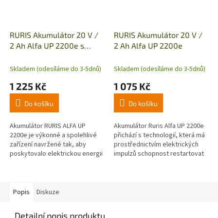
RURIS Akumulátor 20 V /
RURIS Akumulátor 20 V /
2 Ah Alfa UP 2200e s
2 Ah Alfa UP 2200e
nabíječkou 24e
Skladem (odesíláme do 3-5dnů)
Skladem (odesíláme do 3-5dnů)
1 225 Kč
1 075 Kč
Do košíku
Do košíku
Akumulátor RURIS ALFA UP
Akumulátor Ruris Alfa UP 2200e
2200e je výkonné a spolehlivé
přichází s technologií, která má
zařízení navržené tak, aby
prostřednictvím elektrických
poskytovalo elektrickou energii
impulzů schopnost restartovat
efektivním způsobem.
akumulátor, když je vybitý nebo
Doporučená provozní teplota
skladovaný na delší...
baterie je...
Popis
Diskuze
Detailní popis produktu