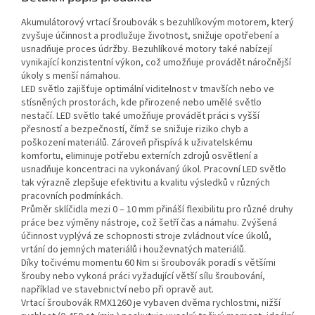
Akumulátorový vrtací šroubovák s bezuhlíkovým motorem, který
zvyšuje účinnost a prodlužuje životnost, snižuje opotřebení a
usnadňuje proces údržby. Bezuhlíkové motory také nabízejí
vynikající konzistentní výkon, což umožňuje provádět náročnější
úkoly s menší námahou.
LED světlo zajišťuje optimální viditelnost v tmavších nebo ve
stísněných prostorách, kde přirozené nebo umělé světlo
nestačí. LED světlo také umožňuje provádět práci s vyšší
přesností a bezpečností, čímž se snižuje riziko chyb a
poškození materiálů. Zároveň přispívá k uživatelskému
komfortu, eliminuje potřebu externích zdrojů osvětlení a
usnadňuje koncentraci na vykonávaný úkol. Pracovní LED světlo
tak výrazně zlepšuje efektivitu a kvalitu výsledků v různých
pracovních podmínkách.
Průměr sklíčidla mezi 0 – 10 mm přináší flexibilitu pro různé druhy
práce bez výměny nástroje, což šetří čas a námahu. Zvýšená
účinnost vyplývá ze schopnosti stroje zvládnout více úkolů,
vrtání do jemných materiálů i houževnatých materiálů.
Díky točivému momentu 60 Nm si šroubovák poradí s většími
šrouby nebo vykoná práci vyžadující větší sílu šroubování,
například ve stavebnictví nebo při opravě aut.
Vrtací šroubovák RMX1260 je vybaven dvěma rychlostmi, nižší