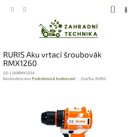
Přejít
NÁKUP
na
obsah
KOŠÍK
RURIS Aku vrtací šroubovák
RMX1260
GD-1260RMX2024
Průměrné
Neohodnoceno
Podrobnosti hodnocení
Značka:
RURIS
hodnocení
produktu
je
0,0
z
5
hvězdiček.