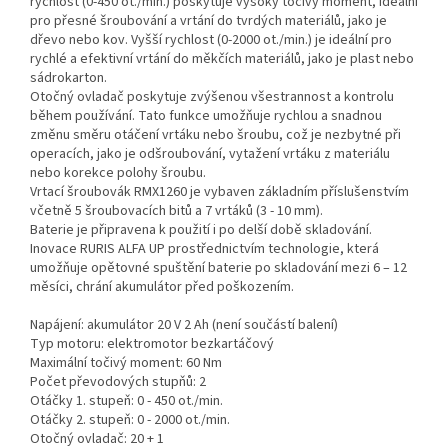
rychlost (0-450 ot./min.) poskytuje vysoký točivý moment, ideální
pro přesné šroubování a vrtání do tvrdých materiálů, jako je
dřevo nebo kov. Vyšší rychlost (0-2000 ot./min.) je ideální pro
rychlé a efektivní vrtání do měkčích materiálů, jako je plast nebo
sádrokarton.
Otočný ovladač poskytuje zvýšenou všestrannost a kontrolu
během používání. Tato funkce umožňuje rychlou a snadnou
změnu směru otáčení vrtáku nebo šroubu, což je nezbytné při
operacích, jako je odšroubování, vytažení vrtáku z materiálu
nebo korekce polohy šroubu.
Vrtací šroubovák RMX1260 je vybaven základním příslušenstvím
včetně 5 šroubovacích bitů a 7 vrtáků (3 - 10 mm).
Baterie je připravena k použití i po delší době skladování.
Inovace RURIS ALFA UP prostřednictvím technologie, která
umožňuje opětovné spuštění baterie po skladování mezi 6 – 12
měsíci, chrání akumulátor před poškozením.
Napájení: akumulátor 20 V 2 Ah (není součástí balení)
Typ motoru: elektromotor bezkartáčový
Maximální točivý moment: 60 Nm
Počet převodových stupňů: 2
Otáčky 1. stupeň: 0 - 450 ot./min.
Otáčky 2. stupeň: 0 - 2000 ot./min.
Otočný ovladač: 20 + 1