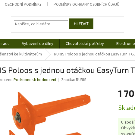
OBCHODNÍ PODMÍNKY
PODMÍNKY OCHRANY OSOBNÍCH ÚDAJŮ
HLEDAT
hradu
Vybavení do dílny
Chovatelské potřeby
Elektromob
ušenství ke kultivátorům
RURIS Poloos s jednou otáčkou EasyTurn TG3
S Poloos s jednou otáčkou EasyTurn T
né
noceno
Podrobnosti hodnocení
Značka:
RURIS
ní
1 70
u
Měrná
Sklad
cena:
ek.
U zboží
Obvyklá
vytvoře