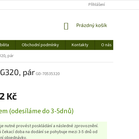
Přihlášení
NÁKUPNÍ
Prázdný košík
KOŠÍK
ilita
Obchodní podmínky
Kontakty
O nás
20, pár
G320, pár
GD-70535320
2 Kč
em (odesíláme do 3-5dnů)
 je nutné provést poskládání a následné zprovoznění.
 čekací doba na dodání se pohybuje mezi 3-5 dnů od
ní objednávky.