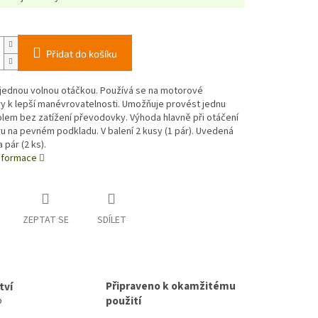
Přidat do košíku
 jednou volnou otáčkou. Používá se na motorové
ry k lepší manévrovatelnosti. Umožňuje provést jednu
lem bez zatížení převodovky. Výhoda hlavně při otáčení
ru na pevném podkladu. V balení 2 kusy (1 pár). Uvedená
 pár (2 ks).
informace
ZEPTAT SE
SDÍLET
Připraveno k okamžitému
tví
použití
p