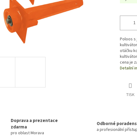
Poloos s
kultiváto
otáčku ko
kultiváto
cena je za
Detailní 
TISK
Doprava a prezentace
Odborné poradens
zdarma
a profesionální přístu
pro oblast Morava