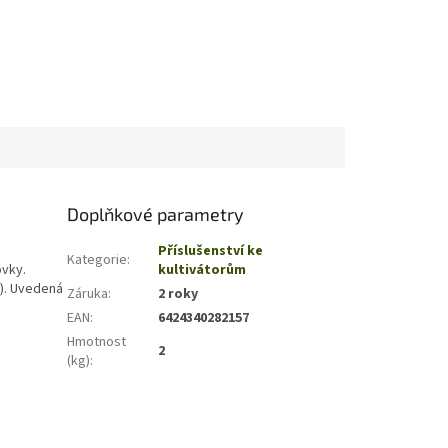
Doplňkové parametry
Příslušenství ke
Kategorie
:
ovky.
kultivátorům
r). Uvedená
Záruka
:
2 roky
EAN
:
6424340282157
Hmotnost
2
(kg)
: