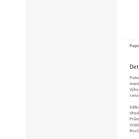
Popi
Det
Polo
mané
Výho
cena 
Délk
Vhod
Prům
Vzdá
Rozt