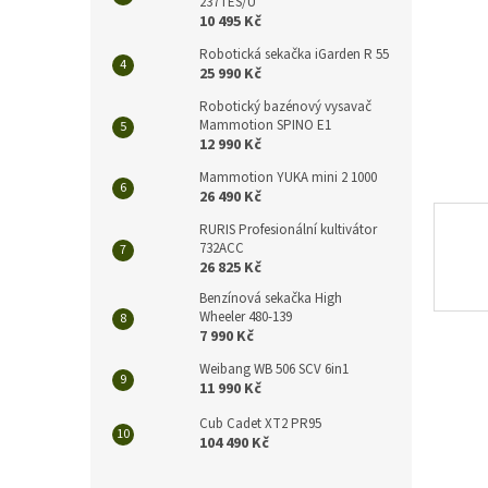
n
237TES/U
10 495 Kč
e
l
Robotická sekačka iGarden R 55
25 990 Kč
Robotický bazénový vysavač
Mammotion SPINO E1
12 990 Kč
Mammotion YUKA mini 2 1000
26 490 Kč
RURIS Profesionální kultivátor
732ACC
26 825 Kč
Benzínová sekačka High
Wheeler 480-139
7 990 Kč
Weibang WB 506 SCV 6in1
11 990 Kč
Cub Cadet XT2 PR95
104 490 Kč