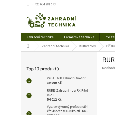
Přejít
+ 420 604 281 673
na
obsah
Zahradní technika
Farmářská technika
Pro za
Domů
Zahradní technika
Kultivátory
Přísl
P
RURI
o
s
Průměr
Neohod
Top 10 produktů
t
hodnoce
r
produkt
VeGA T66R zahradní traktor
a
je
39 990 Kč
0,0
n
RURIS Zahradní rider RX Pilot
z
n
002H
5
í
54 012 Kč
hvězdič
p
Vysoce výkonný profesionální
a
křovinořez se U-rukojetí SRM-