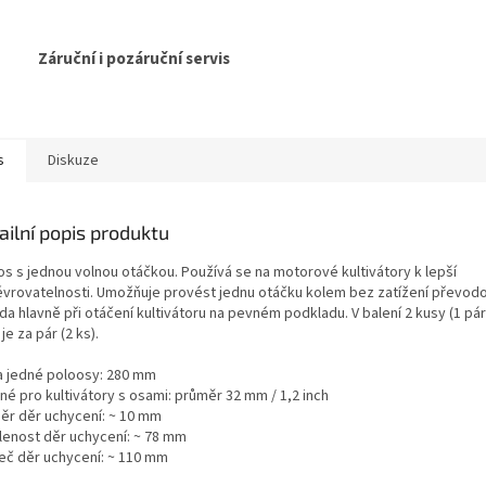
Záruční i pozáruční servis
s
Diskuze
ailní popis produktu
os s jednou volnou otáčkou. Používá se na motorové kultivátory k lepší
vrovatelnosti. Umožňuje provést jednu otáčku kolem bez zatížení převod
da hlavně při otáčení kultivátoru na pevném podkladu. V balení 2 kusy (1 pá
je za pár (2 ks).
a jedné poloosy: 280 mm
né pro kultivátory s osami: průměr 32 mm / 1,2 inch
ěr děr uchycení: ~ 10 mm
lenost děr uchycení: ~ 78 mm
eč děr uchycení: ~ 110 mm