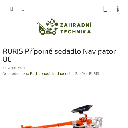
Přejít
NÁKUP
na
obsah
KOŠÍK
RURIS Přípojné sedadlo Navigator
88
GD-18812019
Průměrné
Neohodnoceno
Podrobnosti hodnocení
Značka:
RURIS
hodnocení
produktu
je
0,0
z
5
hvězdiček.