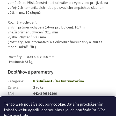
zemědělce. Příslušenství není schváleno a vybaveno pro jízdu na
veřejných komunikacích nebo po svazích/rampách se sklonem
větším než 10 stupňů.
Rozměry uchycení:
vnitřní průměr uchycení (otvor pro bolcen): 16,7 mm
vnější průměr uchycení: 32,3 mm
výška uchycení: 59,3 mm
(Rozměry jsou informativní a z důvodu nánosu barvy a laku se
mohou mírně lišit.)
Rozměry: 1100 x 600 z 800 mm
Hmotnost: 65 kg
Doplňkové parametry
Kategorie
:
Příslušenství ke kultivátorům
Záruka
:
2 roky
EAN
:
6424340397196
Hmotnost (kg)
:
65
Tento web používá soubory cookie. Dalším procházením
tohoto webu vyjadřujete souhlas s jejich používáním.. Více
Z
informací
zde
.