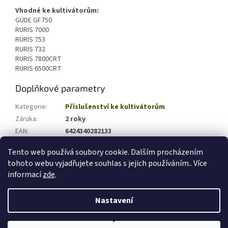
Vhodné ke kultivátorům:
GÜDE GF750
RURIS 7000
RURIS 753
RURIS 732
RURIS 7800CRT
RURIS 6500CRT
Doplňkové parametry
Kategorie
:
Příslušenství ke kultivátorům
Záruka
:
2 roky
EAN
:
6424340282133
Hmotnost (kg)
:
2
Tento web používá soubory cookie. Dalším procházením
tohoto webu vyjadřujete souhlas s jejich používáním.. Více
Z
informací
zde
.
á
Vytvořil Shoptet
p
Nastavení
a
t
Copyright 2026
zahradni-technika-shop.cz
. Všechna práva