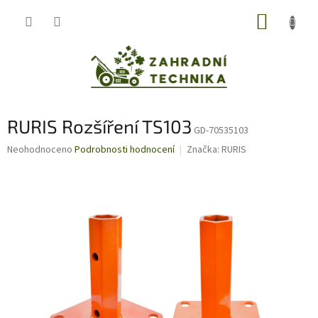
Přejít
NÁKUP
na
obsah
KOŠÍK
RURIS Rozšíření TS103
GD-70535103
Průměrné
Neohodnoceno
Podrobnosti hodnocení
Značka:
RURIS
hodnocení
produktu
je
0,0
z
5
hvězdiček.