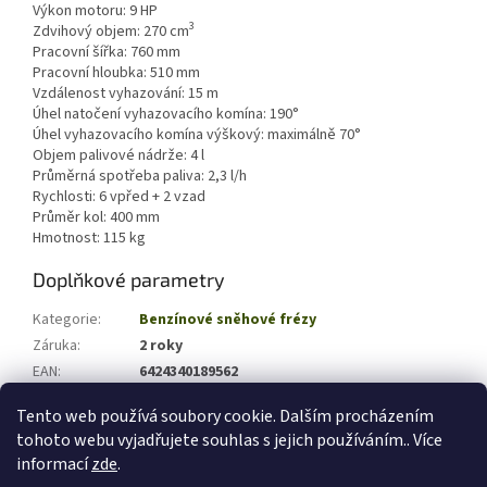
Výkon motoru: 9 HP
3
Zdvihový objem: 270 cm
Pracovní šířka: 760 mm
Pracovní hloubka: 510 mm
Vzdálenost vyhazování: 15 m
Úhel natočení vyhazovacího komína: 190°
Úhel vyhazovacího komína výškový: maximálně 70°
Objem palivové nádrže: 4 l
Průměrná spotřeba paliva: 2,3 l/h
Rychlosti: 6 vpřed + 2 vzad
Průměr kol: 400 mm
Hmotnost: 115 kg
Doplňkové parametry
Kategorie
:
Benzínové sněhové frézy
Záruka
:
2 roky
EAN
:
6424340189562
Hmotnost (kg)
:
129.84
Tento web používá soubory cookie. Dalším procházením
tohoto webu vyjadřujete souhlas s jejich používáním.. Více
Z
informací
zde
.
á