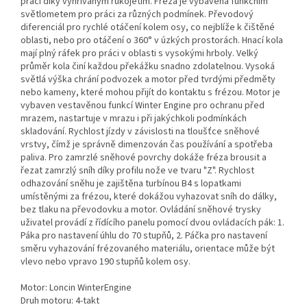
práci díky vyhřívaným rukojetím. Fréza je vybavena funkčním
světlometem pro práci za různých podmínek. Převodový
diferenciál pro rychlé otáčení kolem osy, co nejblíže k čištěné
oblasti, nebo pro otáčení o 360° v úzkých prostorách. Hnací kola
mají plný ráfek pro práci v oblasti s vysokými hrboly. Velký
průměr kola činí každou překážku snadno zdolatelnou. Vysoká
světlá výška chrání podvozek a motor před tvrdými předměty
nebo kameny, které mohou přijít do kontaktu s frézou. Motor je
vybaven vestavěnou funkcí Winter Engine pro ochranu před
mrazem, nastartuje v mrazu i při jakýchkoli podmínkách
skladování. Rychlost jízdy v závislosti na tloušťce sněhové
vrstvy, čímž je správně dimenzován čas používání a spotřeba
paliva. Pro zamrzlé sněhové povrchy dokáže fréza brousit a
řezat zamrzlý sníh díky profilu nože ve tvaru "Z". Rychlost
odhazování sněhu je zajištěna turbínou B4 s lopatkami
umístěnými za frézou, které dokážou vyhazovat sníh do dálky,
bez tlaku na převodovku a motor. Ovládání sněhové trysky
uživatel provádí z řídícího panelu pomocí dvou ovládacích pák: 1.
Páka pro nastavení úhlu do 70 stupňů, 2. Páčka pro nastavení
směru vyhazování frézovaného materiálu, orientace může být
vlevo nebo vpravo 190 stupňů kolem osy.
Motor: Loncin WinterEngine
Druh motoru: 4-takt