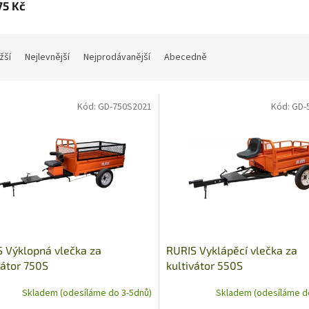
75 Kč
žší
Nejlevnější
Nejprodávanější
Abecedně
Kód:
GD-750S2021
Kód:
GD-
 Výklopná vlečka za
RURIS Vyklápěcí vlečka za
vátor 750S
kultivátor 550S
Skladem (odesíláme do 3-5dnů)
Skladem (odesíláme d