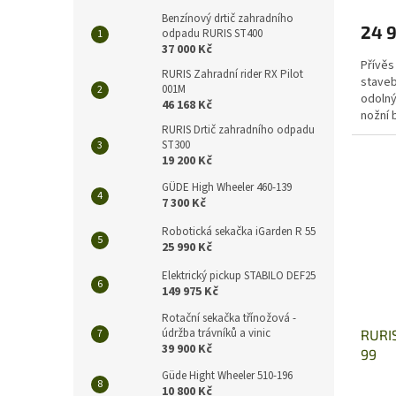
Benzínový drtič zahradního
24 9
odpadu RURIS ST400
37 000 Kč
Přívěs
RURIS Zahradní rider RX Pilot
staveb
001M
odolný
46 168 Kč
nožní 
RURIS Drtič zahradního odpadu
díky ru
ST300
19 200 Kč
GÜDE High Wheeler 460-139
7 300 Kč
Robotická sekačka iGarden R 55
25 990 Kč
Elektrický pickup STABILO DEF25
149 975 Kč
Rotační sekačka třínožová -
údržba trávníků a vinic
RURIS
39 900 Kč
99
Güde Hight Wheeler 510-196
10 800 Kč