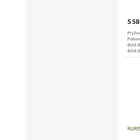
5 58
Pryžov
Poloos
(kód z
(kód z
osami 
RURI