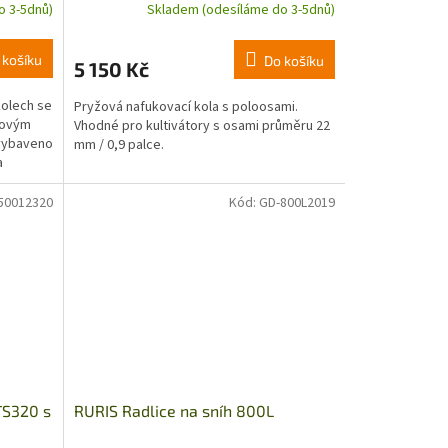
o 3-5dnů)
Skladem (odesíláme do 3-5dnů)
 košíku
Do košíku
5 150 Kč
kolech se
Pryžová nafukovací kola s poloosami.
rovým
Vhodné pro kultivátory s osami průměru 22
 vybaveno
mm / 0,9 palce.
a
50012320
Kód:
GD-800L2019
TS320 s
RURIS Radlice na sníh 800L