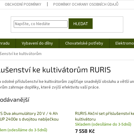
OBCHODNÍ PODMÍNKY
PODMÍNKY OCHRANY OSOBNÍCH ÚDAJŮ
HLEDAT
hradu
Vybavení do dílny
Chovatelské potřeby
Elektromob
ušenství ke kultivátorům
lušenství ke kultivátorům RURIS
 a odolné příslušenství ke kultivátorům zajišťuje snadnější obsluhu a větší 
orům zahrnuje doplňky, které zvýší efektivitu vaší práce.
odávanější
S Dva akumulátory 20 V / 4 Ah
RURIS Akční set příslušenství k
 UP 2400e s dvojitou nabíječkou
kultivátoru
Skladem (odesíláme do 3-5dnů)
dem (odesíláme do 3-5dnů)
7 558 Kč