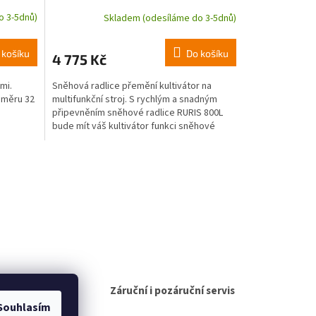
o 3-5dnů)
Skladem (odesíláme do 3-5dnů)
 košíku
Do košíku
4 775 Kč
mi.
Sněhová radlice přemění kultivátor na
ůměru 32
multifunkční stroj. S rychlým a snadným
připevněním sněhové radlice RURIS 800L
bude mít váš kultivátor funkci sněhové
frézy. Velkou výhodou...
žitému
Záruční i pozáruční servis
Souhlasím