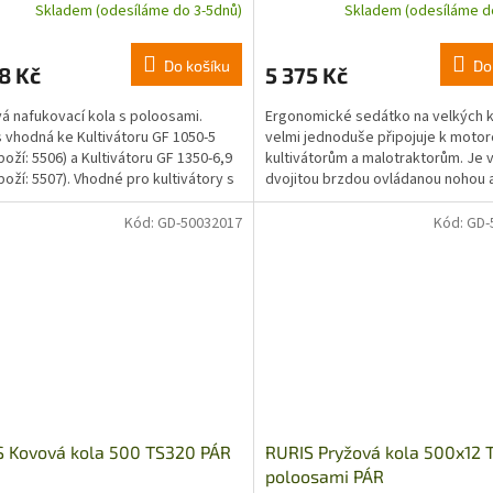
Skladem (odesíláme do 3-5dnů)
Skladem (odesíláme d
Do košíku
Do
8 Kč
5 375 Kč
á nafukovací kola s poloosami.
Ergonomické sedátko na velkých 
 vhodná ke Kultivátoru GF 1050-5
velmi jednoduše připojuje k moto
boží: 5506) a Kultivátoru GF 1350-6,9
kultivátorům a malotraktorům. Je
boží: 5507). Vhodné pro kultivátory s
dvojitou brzdou ovládanou nohou 
průměru...
úložným prostorem...
Kód:
GD-50032017
Kód:
GD-
S Kovová kola 500 TS320 PÁR
RURIS Pryžová kola 500x12 
poloosami PÁR