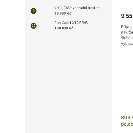
VeGA T66R zahradní traktor
39 990 Kč
9 55
Cub Cadet XT2 PR95
Přípoj
104 490 Kč
navrže
škálou
vybave
sazeče
RURIS
polo