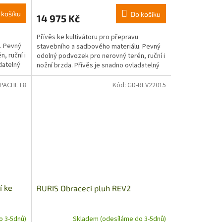
 košíku
Do košíku
14 975 Kč
Přívěs ke kultivátoru pro přepravu
. Pevný
stavebního a sadbového materiálu. Pevný
, ruční i
odolný podvozek pro nerovný terén, ruční i
datelný
nožní brzda. Přívěs je snadno ovladatelný
díky ručnímu...
-PACHET8
Kód:
GD-REV22015
í ke
RURIS Obracecí pluh REV2
o 3-5dnů)
Skladem (odesíláme do 3-5dnů)