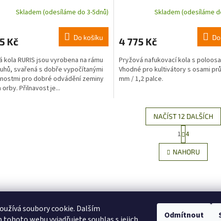
Skladem (odesíláme do 3-5dnů)
Skladem (odesíláme d
Do košíku
Do
5 Kč
4 775 Kč
 kola RURIS jsou vyrobena na rámu
Pryžová nafukovací kola s poloosa
ruhů, svařená s dobře vypočítanými
Vhodné pro kultivátory s osami pr
nostmi pro dobré odvádění zeminy
mm / 1,2 palce.
orby. Přilnavost je...
NAČÍST 12 DALŠÍCH
S
1
4
O
t
r
v
NAHORU
á
l
n
á
k
d
o
a
v
c
á
Připraveno k okam
Odborné poradenství
í
n
použití
užívá soubory cookie. Dalším
a profesionální přístup
p
í
Odmítnout
tohoto webu vyjadřujete souhlas s jejich