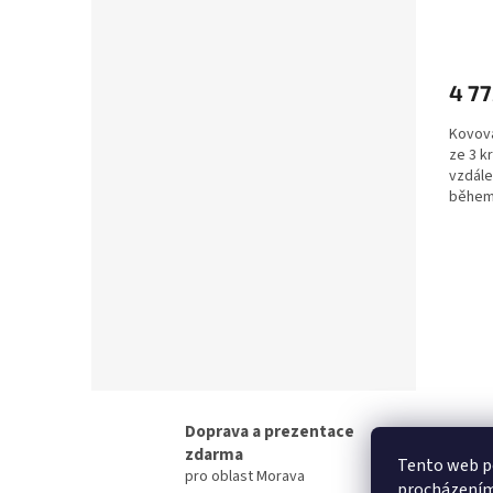
4 77
Kovová
ze 3 k
vzdále
během 
Doprava a prezentace
zdarma
Tento web po
pro oblast Morava
procházením 