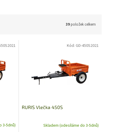
39
položek celkem
550S2021
Kód:
GD-450S2021
RURIS Vlečka 450S
o 3-5dnů)
Skladem (odesíláme do 3-5dnů)