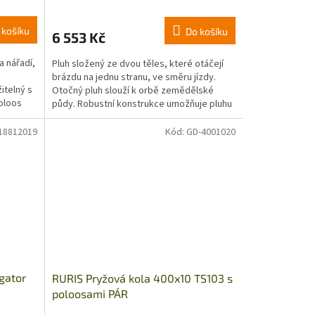
 košíku
Do košíku
6 553 Kč
a nářadí,
Pluh složený ze dvou těles, které otáčejí
brázdu na jednu stranu, ve směru jízdy.
itelný s
Otočný pluh slouží k orbě zemědělské
oloos
půdy. Robustní konstrukce umožňuje pluhu
převrátit velkou...
18812019
Kód:
GD-4001020
gator
RURIS Pryžová kola 400x10 TS103 s
poloosami PÁR