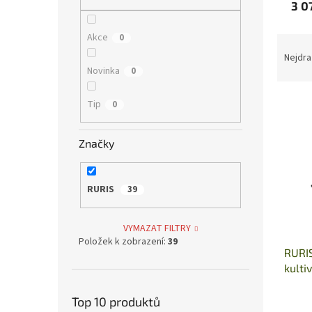
n
3 0
e
l
Akce
0
Ř
a
Nejdra
z
Novinka
0
e
V
n
Tip
0
ý
í
p
p
Značky
i
r
s
o
p
d
RURIS
39
r
u
o
k
d
t
VYMAZAT FILTRY
u
ů
Položek k zobrazení:
39
RURIS
k
kulti
t
ů
Top 10 produktů