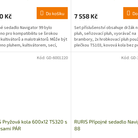
Do košíku
Do
0 Kč
7 558 Kč
né sedadlo Navigator 99 bylo
Set příslušenství obsahuje držák n
no pro kompatibilitu se širokou
pluh, seřizovací pluh, vyorávač na
 kultivátorů a malotraktorů. Může být
brambory, 2x hrobkovací pluh použ
no pluhem, kultivátorem, secí,
plečkou TS103, kovová kola bez p
m brambor,...
400.
Kód:
GD-6001220
Kód:
GD-
 Pryžová kola 600x12 TS320 s
RURIS Přípojné sedadlo Navi
osami PÁR
88