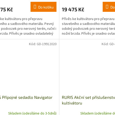
Do košíku
Do
75 Kč
19 475 Kč
 ke kultivátoru pro přepravu
Přívěs ke kultivátoru pro přepravu
ního a sadbového materiálu. Pevný
stavebního a sadbového materiálu
 podvozek pro nerovný terén, ruční i
odolný podvozek pro nerovný terén
brzda. Přívěs je snadno ovladatelný
nožní brzda. Přívěs je snadno ovla
čnímu...
díky ručnímu...
Kód:
GD-19912020
Kód:
GD
 Přípojné sedadlo Navigator
RURIS Akční set příslušenstv
kultivátoru
Skladem (odesíláme do 3-5dnů)
Skladem (odesíláme d