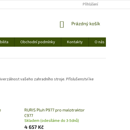
Přihlášení
NÁKUPNÍ
Prázdný košík
KOŠÍK
ilita
Obchodní podmínky
Kontakty
O nás
univerzálnost vašeho zahradního stroje. Příslušenství ke
e
RURIS Pluh P977 pro malotraktor
C977
Skladem (odesíláme do 3-5dnů)
4 657 Kč