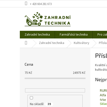
Přejít
+ 420 604 281 673
na
obsah
Zahradní technika
Farmářská technika
Pro za
Domů
Zahradní technika
Kultivátory
Přísl
P
Přís
o
s
Cena
Kvalitní
t
kultivát
r
75
Kč
24975
Kč
a
Nejpr
n
n
RURI
í
Alfa
p
44e
a
Skla
Na skladě
39